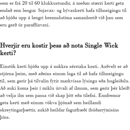
sem er frá 20 til 60 klukkustundir, á meðan stærri kerti geta
endað enn lengur. Sojavax- og bývaxkerti hafa tilhneigingu til
að bjóða upp á lengri brennslutíma samanborið við þau sem
eru gerð úr paraffínvaxi.
Hverjir eru kostir þess að nota Single Wick
kerti?
Einstök kerti bjóða upp á nokkra sérstaka kosti. Auðvelt er að
stjórna þeim, með aðeins einum loga til að hafa tilhneigingu
til, sem gerir þá tilvalin fyrir markvissa lýsingu eða hugleiðslu.
Að auki koma þeir í miklu úrvali af ilmum, sem gerir þér kleift
að velja ilm sem passa við skap þitt eða tilefni. Ennfremur
geta kerti með einum vökva þjónað sem heillandi
skreytingarþættir, aukið heildar fagurfræði íbúðarrýmisins
þíns.