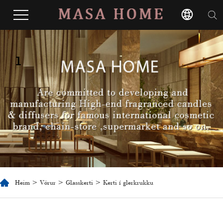
1
Heim
>
Vörur
>
Glasskerti
> Kerti í glerkrukku