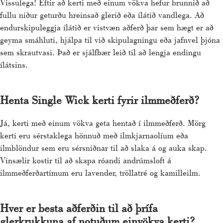
Vissulega! Eftir að kerti með einum vökva hefur brunnið að
fullu niður geturðu hreinsað glerið eða ílátið vandlega. Að
endurskipuleggja ílátið er vistvæn aðferð þar sem hægt er að
geyma smáhluti, hjálpa til við skipulagningu eða jafnvel þjóna
sem skrautvasi. Það er sjálfbær leið til að lengja endingu
ílátsins.
Henta Single Wick kerti fyrir ilmmeðferð?
Já, kerti með einum vökva geta hentað í ilmmeðferð. Mörg
kerti eru sérstaklega hönnuð með ilmkjarnaolíum eða
ilmblöndur sem eru sérsniðnar til að slaka á og auka skap.
Vinsælir kostir til að skapa róandi andrúmsloft á
ilmmeðferðartímum eru lavender, tröllatré og kamilleilm.
Hver er besta aðferðin til að þrífa
glerkrukkuna af notuðum einvökva kerti?