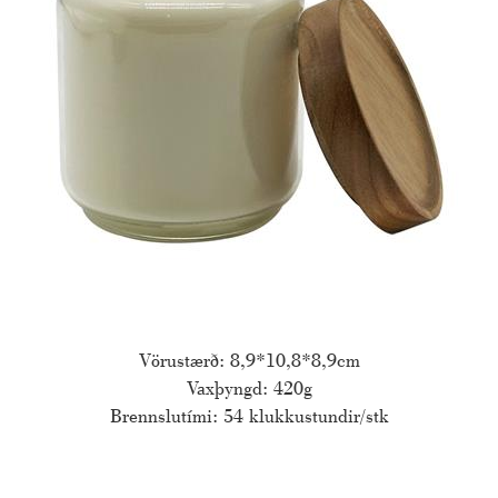
Vörustærð: 8,9*10,8*8,9cm
Vaxþyngd: 420g
Brennslutími: 54 klukkustundir/stk