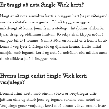
Er öruggt að nota Single Wick kerti?
Hægt er að nota einvökva kerti á öruggan hátt þegar viðeigandi
varúðarráðstafanir eru gerðar. Til að tryggja öryggi er
mikilvægt að koma þeim fyrir á stöðugu, hitaþolnu yfirborði,
fjarri dragi og eldfimum hlutum. Kveikja skal klippa niður í
um það bil 1/4 tommu (6 mm) áður en kveikt er á henni til að
koma í veg fyrir óhóflega sót og ójafnan bruna. Haltu alltaf
umsjón með logandi kerti og notaðu neftóbak eða mildan anda
til að slökkva það á öruggan hátt.
Hversu lengi endist Single Wick kerti
venjulega?
Brennslutími kerta með einum vökva er breytilegur eftir
þáttum eins og stærð þess og tegund vaxsins sem notuð er.
Venjulega getur venjulegt kerti með einum vökva brennt hvar