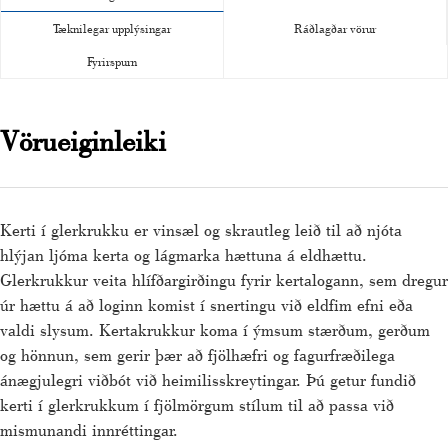
Tæknilegar upplýsingar
Ráðlagðar vörur
Fyrirspurn
Vörueiginleiki
Kerti í glerkrukku er vinsæl og skrautleg leið til að njóta
hlýjan ljóma kerta og lágmarka hættuna á eldhættu.
Glerkrukkur veita hlífðargirðingu fyrir kertalogann, sem dregur
úr hættu á að loginn komist í snertingu við eldfim efni eða
valdi slysum. Kertakrukkur koma í ýmsum stærðum, gerðum
og hönnun, sem gerir þær að fjölhæfri og fagurfræðilega
ánægjulegri viðbót við heimilisskreytingar. Þú getur fundið
kerti í glerkrukkum í fjölmörgum stílum til að passa við
mismunandi innréttingar.