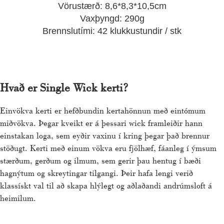
Vörustærð: 8,6*8,3*10,5cm
Vaxþyngd: 290g
Brennslutími: 42 klukkustundir / stk
Hvað er Single Wick kerti?
Einvökva kerti er hefðbundin kertahönnun með eintómum
miðvökva. Þegar kveikt er á þessari wick framleiðir hann
einstakan loga, sem eyðir vaxinu í kring þegar það brennur
stöðugt. Kerti með einum vökva eru fjölhæf, fáanleg í ýmsum
stærðum, gerðum og ilmum, sem gerir þau hentug í bæði
hagnýtum og skreytingar tilgangi. Þeir hafa lengi verið
klassískt val til að skapa hlýlegt og aðlaðandi andrúmsloft á
heimilum.