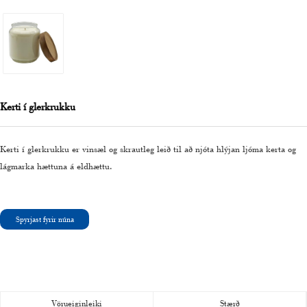
Kerti í glerkrukku
Kerti í glerkrukku er vinsæl og skrautleg leið til að njóta hlýjan ljóma kerta og
lágmarka hættuna á eldhættu.
Spyrjast fyrir núna
Vörueiginleiki
Stærð