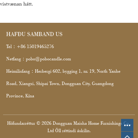
vistvænan hátt.
HAFÐU SAMBAND US
Tel：+86 15019465276
Netfang：pobo@pobocandle.com
Heimilisfang：Herbergi 602, bygging 1, nr. 19, North Yanhe
Road, Xiangxi, Shipai Town, Dongguan City, Guangdong
Province, Kína
Höfundarréttur © 2026 Dongguan Maisha Home Furnishings Co.,
Ltd Öll réttindi áskilin.