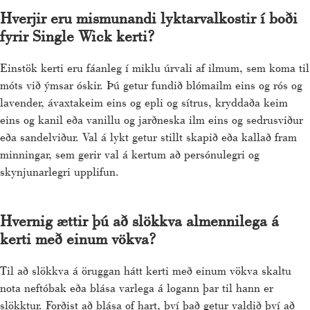
Hverjir eru mismunandi lyktarvalkostir í boði
fyrir Single Wick kerti?
Einstök kerti eru fáanleg í miklu úrvali af ilmum, sem koma til
móts við ýmsar óskir. Þú getur fundið blómailm eins og rós og
lavender, ávaxtakeim eins og epli og sítrus, kryddaða keim
eins og kanil eða vanillu og jarðneska ilm eins og sedrusviður
eða sandelviður. Val á lykt getur stillt skapið eða kallað fram
minningar, sem gerir val á kertum að persónulegri og
skynjunarlegri upplifun.
Hvernig ættir þú að slökkva almennilega á
kerti með einum vökva?
Til að slökkva á öruggan hátt kerti með einum vökva skaltu
nota neftóbak eða blása varlega á logann þar til hann er
slökktur. Forðist að blása of hart, því það getur valdið því að