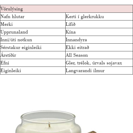
Vörulýsing
Nafn hlutar
Kerti í glerkrukku
Merki
Lífið
Upprunaland
Kína
Inni/úti notkun
Innandyra
Sérstakur eiginleiki
Ekki eitrað
Árstíðir
All Season
Efni
Gler, trélok, úrvals sojavax
Eiginleiki
Langvarandi ilmur