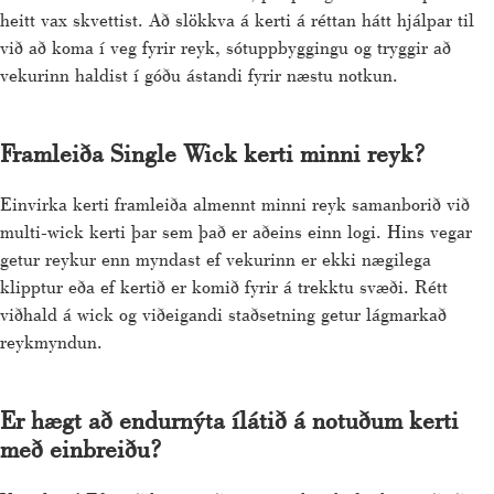
heitt vax skvettist. Að slökkva á kerti á réttan hátt hjálpar til
við að koma í veg fyrir reyk, sótuppbyggingu og tryggir að
vekurinn haldist í góðu ástandi fyrir næstu notkun.
Framleiða Single Wick kerti minni reyk?
Einvirka kerti framleiða almennt minni reyk samanborið við
multi-wick kerti þar sem það er aðeins einn logi. Hins vegar
getur reykur enn myndast ef vekurinn er ekki nægilega
klipptur eða ef kertið er komið fyrir á trekktu svæði. Rétt
viðhald á wick og viðeigandi staðsetning getur lágmarkað
reykmyndun.
Er hægt að endurnýta ílátið á notuðum kerti
með einbreiðu?