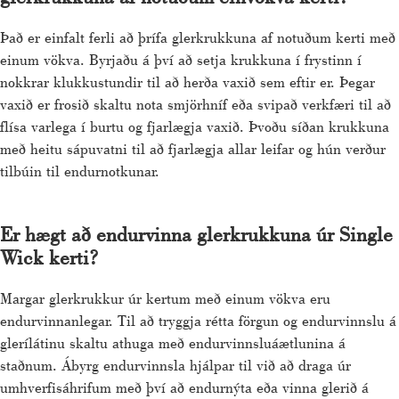
Það er einfalt ferli að þrífa glerkrukkuna af notuðum kerti með
einum vökva. Byrjaðu á því að setja krukkuna í frystinn í
nokkrar klukkustundir til að herða vaxið sem eftir er. Þegar
vaxið er frosið skaltu nota smjörhníf eða svipað verkfæri til að
flísa varlega í burtu og fjarlægja vaxið. Þvoðu síðan krukkuna
með heitu sápuvatni til að fjarlægja allar leifar og hún verður
tilbúin til endurnotkunar.
Er hægt að endurvinna glerkrukkuna úr Single
Wick kerti?
Margar glerkrukkur úr kertum með einum vökva eru
endurvinnanlegar. Til að tryggja rétta förgun og endurvinnslu á
glerílátinu skaltu athuga með endurvinnsluáætlunina á
staðnum. Ábyrg endurvinnsla hjálpar til við að draga úr
umhverfisáhrifum með því að endurnýta eða vinna glerið á