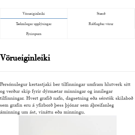
Vörueiginleiki
Stærð
Tæknilegar upplýsingar
Ráðlagðar vörur
Fyrirspurn
Vörueiginleiki
Persónulegur kertastjaki ber tilfinningar umfram hlutverk sitt
og verður skip fyrir dýrmætar minningar og innilegar
tilfinningar. Hvert grafið nafn, dagsetning eða sérstök skilaboð
sem grafin eru á yfirborð þess þjónar sem áþreifanleg
áminning um ást, vináttu eða minningu.