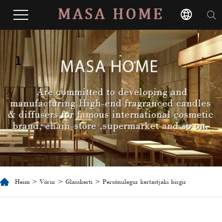
1
Heim
>
Vörur
>
Glasskerti
> Persónulegur kertastjaki birgir