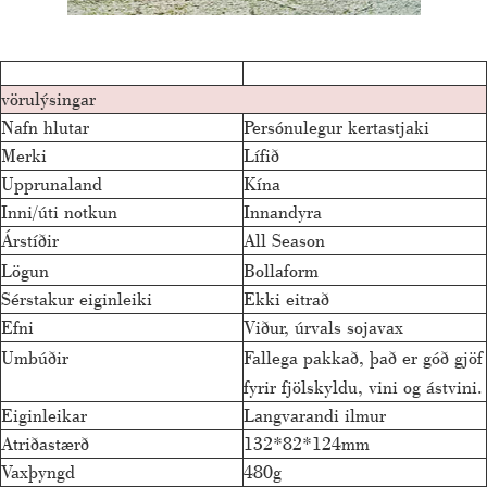
vörulýsingar
Nafn hlutar
Persónulegur kertastjaki
Merki
Lífið
Upprunaland
Kína
Inni/úti notkun
Innandyra
Árstíðir
All Season
Lögun
Bollaform
Sérstakur eiginleiki
Ekki eitrað
Efni
Viður, úrvals sojavax
Umbúðir
Fallega pakkað, það er góð gjöf
fyrir fjölskyldu, vini og ástvini.
Eiginleikar
Langvarandi ilmur
Atriðastærð
132*82*124mm
Vaxþyngd
480g