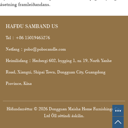
ásetning framleiðandans.
HAFÐU SAMBAND US
Tel：+86 15019465276
Netfang：pobo@pobocandle.com
Heimilisfang：Herbergi 602, bygging 1, nr. 19, North Yanhe
Road, Xiangxi, Shipai Town, Dongguan City, Guangdong
Province, Kína
Höfundarréttur © 2026 Dongguan Maisha Home Furnishings Co.,
Ltd Öll réttindi áskilin.