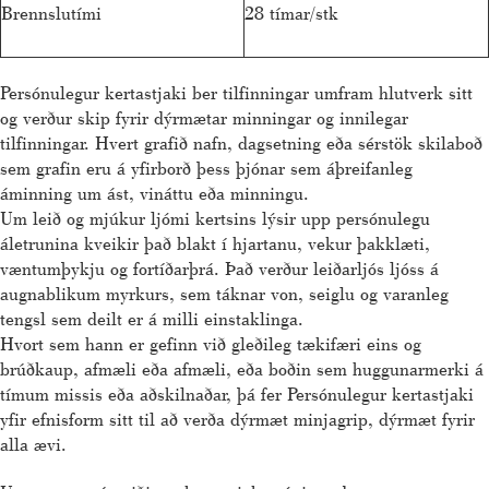
Brennslutími
28 tímar/stk
Persónulegur kertastjaki ber tilfinningar umfram hlutverk sitt
og verður skip fyrir dýrmætar minningar og innilegar
tilfinningar. Hvert grafið nafn, dagsetning eða sérstök skilaboð
sem grafin eru á yfirborð þess þjónar sem áþreifanleg
áminning um ást, vináttu eða minningu.
Um leið og mjúkur ljómi kertsins lýsir upp persónulegu
áletrunina kveikir það blakt í hjartanu, vekur þakklæti,
væntumþykju og fortíðarþrá. Það verður leiðarljós ljóss á
augnablikum myrkurs, sem táknar von, seiglu og varanleg
tengsl sem deilt er á milli einstaklinga.
Hvort sem hann er gefinn við gleðileg tækifæri eins og
brúðkaup, afmæli eða afmæli, eða boðin sem huggunarmerki á
tímum missis eða aðskilnaðar, þá fer Persónulegur kertastjaki
yfir efnisform sitt til að verða dýrmæt minjagrip, dýrmæt fyrir
alla ævi.