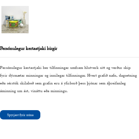
Persónulegur kertastjaki birgir
Persónulegur kertastjaki ber tilfinningar umfram hlutverk sitt og verður skip
fyrir dýrmætar minningar og innilegar tilfinningar. Hvert grafið nafn, dagsetning
eða sérstök skilaboð sem grafin eru á yfirborð þess þjónar sem áþreifanleg
áminning um ást, vináttu eða minningu.
Spyrjast fyrir núna