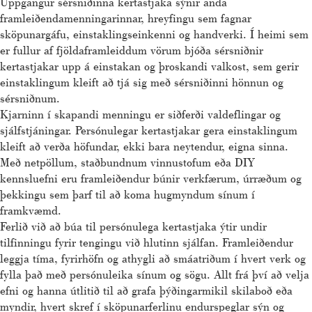
Uppgangur sérsniðinna kertastjaka sýnir anda
framleiðendamenningarinnar, hreyfingu sem fagnar
sköpunargáfu, einstaklingseinkenni og handverki. Í heimi sem
er fullur af fjöldaframleiddum vörum bjóða sérsniðnir
kertastjakar upp á einstakan og þroskandi valkost, sem gerir
einstaklingum kleift að tjá sig með sérsniðinni hönnun og
sérsniðnum.
Kjarninn í skapandi menningu er siðferði valdeflingar og
sjálfstjáningar. Persónulegar kertastjakar gera einstaklingum
kleift að verða höfundar, ekki bara neytendur, eigna sinna.
Með netpöllum, staðbundnum vinnustofum eða DIY
kennsluefni eru framleiðendur búnir verkfærum, úrræðum og
þekkingu sem þarf til að koma hugmyndum sínum í
framkvæmd.
Ferlið við að búa til persónulega kertastjaka ýtir undir
tilfinningu fyrir tengingu við hlutinn sjálfan. Framleiðendur
leggja tíma, fyrirhöfn og athygli að smáatriðum í hvert verk og
fylla það með persónuleika sínum og sögu. Allt frá því að velja
efni og hanna útlitið til að grafa þýðingarmikil skilaboð eða
myndir, hvert skref í sköpunarferlinu endurspeglar sýn og