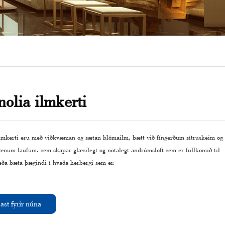
olia ilmkerti
lmkerti eru með viðkvæman og sætan blómailm, bætt við fíngerðum sítruskeim og
ænum laufum, sem skapar glæsilegt og notalegt andrúmsloft sem er fullkomið til
 eða bæta þægindi í hvaða herbergi sem er.
ast fyrir núna