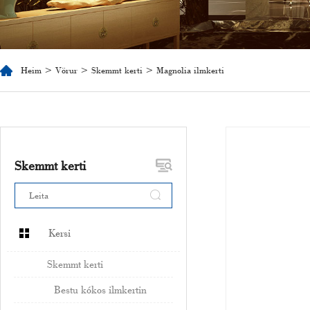
Heim
>
Vörur
>
Skemmt kerti
> Magnolia ilmkerti
Skemmt kerti
Kersi
Skemmt kerti
Bestu kókos ilmkertin