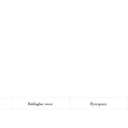
r
Ráðlagðar vörur
Fyrirspurn