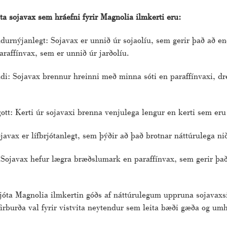
ta sojavax sem hráefni fyrir Magnolia ilmkerti eru:
durnýjanlegt: Sojavax er unnið úr sojaolíu, sem gerir það að en
raffínvax, sem er unnið úr jarðolíu.
di: Sojavax brennur hreinni með minna sóti en paraffínvaxi, dr
ott: Kerti úr sojavaxi brenna venjulega lengur en kerti sem eru
ojavax er lífbrjótanlegt, sem þýðir að það brotnar náttúrulega n
 Sojavax hefur lægra bræðslumark en paraffínvax, sem gerir það kl
njóta Magnolia ilmkertin góðs af náttúrulegum uppruna sojavaxs
irburða val fyrir vistvita neytendur sem leita bæði gæða og umh