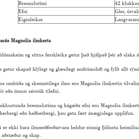
Brennslutími
42 klukkus
Efni
Gler, úrval
Eiginleikar
Langvarand
arás Magnolia ilmkerta
ómakeim og sítrus ferskleika getur það hjálpað þér að slaka á o
 getur skapað hlýlegt og glæsilegt andrúmsloft og fyllt allt rý
gra umbúða og skemmtilega ilms eru Magnolia ilmkertin tilvalin 
rí eða önnur sérstök tilefni.
lukkustunda brennslutíma og hágæða efni eru Magnolia ilmkertin
fnherbergi eða baðherbergi, þau geta fært ánægjulega upplifun.
i er ekki bara ilmmeðferðarvara heldur einnig fjölnota heimili
r aðstæður og skap.