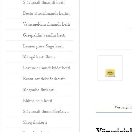
Sjávarsalt ilmandi kerti
Bestu sítrusilmandi kertin
Vatnsmelónu ilmandi kerti
Greipaldin vanillu kerti
Lemongrass Sage kerti
Mangó kerti ilmur
Lavender sandelviðarkerti
Bestu sandelviðarkertin
Magnolia ilmkerti
Blóma soja kerti
Vörueiginl
Sjávarsalt ilmmeðferðarkerti
Skog ilmkerti
Vörueiginl