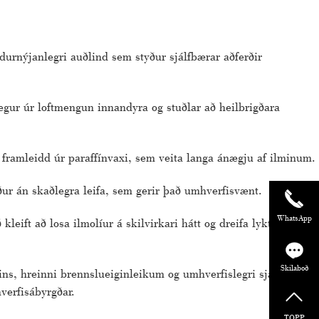
durnýjanlegri auðlind sem styður sjálfbærar aðferðir
egur úr loftmengun innandyra og stuðlar að heilbrigðara
 framleidd úr paraffínvaxi, sem veita langa ánægju af ilminum.
iður án skaðlegra leifa, sem gerir það umhverfisvænt.
WhatsApp
eift að losa ilmolíur á skilvirkari hátt og dreifa lykt um allt
Skilaboð
ins, hreinni brennslueiginleikum og umhverfislegri sjálfbærni,
verfisábyrgðar.
TOPP