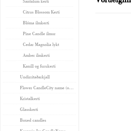
Santalum kerti
Citrus Blossom Kerti
Blóma ilmkerti
Pine Candle ilmur
Cedar Magnolia lykt
Amber ilmkerti
Kanill og furukerti
Undirritaðarkjall
Flower CandleCity name (optional, probably does not need a translation)
Kristalkerti
Glasskerti
Boxed candles
Keramic Jar CandleName