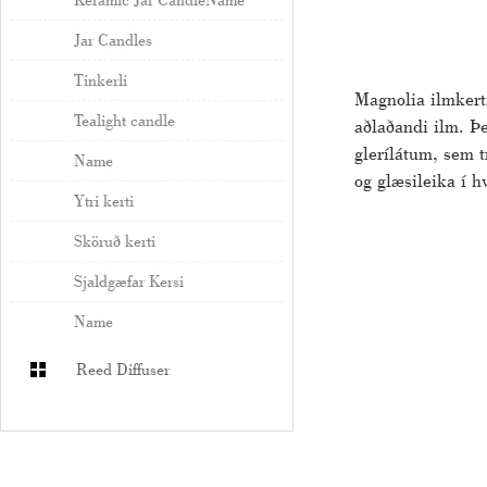
Jar Candles
Tinkerli
Magnolia ilmkert
Tealight candle
aðlaðandi ilm. Þe
glerílátum, sem t
Name
og glæsileika í h
Ytri kerti
Sköruð kerti
Sjaldgæfar Kersi
Name
Reed Diffuser