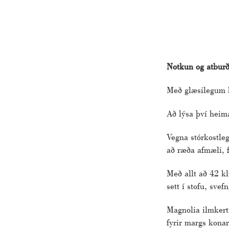
Notkun og atburð
Með glæsilegum bl
Að lýsa því heima
Vegna stórkostle
að ræða afmæli, f
Með allt að 42 k
sett í stofu, sve
Magnolia ilmkert
fyrir margs kona