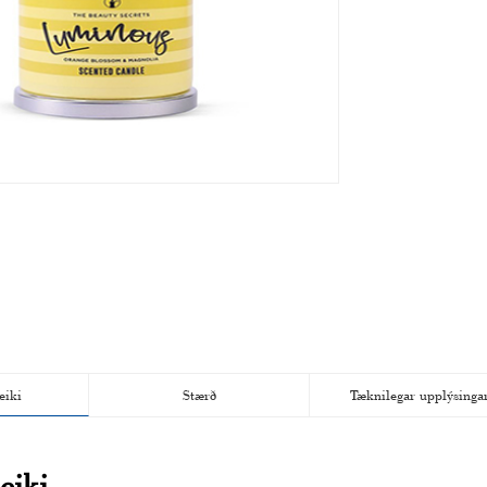
eiki
Stærð
Tæknilegar upplýsinga
eiki