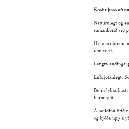
Kostir þess að no
Náttúrulegt og en
samanborið við pa
Hreinari brennan
umhverfi.
Lengra endingarg
Lífbrjótanlegt: S
Betra lyktarkast:
herbergið.
Á heildina litið 
og bjóða upp á yf