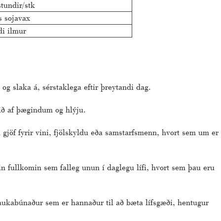
tundir/stk
s sojavax
i ilmur
g slaka á, sérstaklega eftir þreytandi dag.
mið af þægindum og hlýju.
gjöf fyrir vini, fjölskyldu eða samstarfsmenn, hvort sem um er
 fullkomin sem falleg unun í daglegu lífi, hvort sem þau eru
saukabúnaður sem er hannaður til að bæta lífsgæði, hentugur