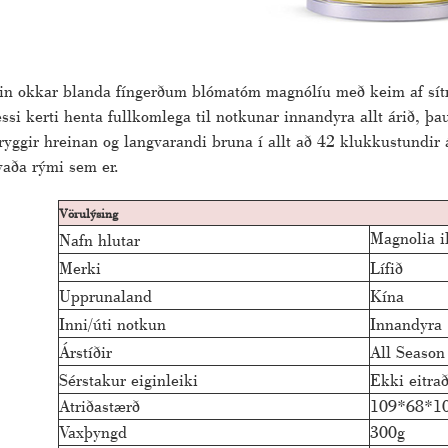
in okkar blanda fíngerðum blómatóm magnólíu með keim af sí
ssi kerti henta fullkomlega til notkunar innandyra allt árið, 
ryggir hreinan og langvarandi bruna í allt að 42 klukkustundir á
vaða rými sem er.
Vörulýsing
Magnolia i
Nafn hlutar
Merki
Lífið
Upprunaland
Kína
Inni/úti notkun
Innandyra
Árstíðir
All Season
Sérstakur eiginleiki
Ekki eitra
Atriðastærð
109*68*1
Vaxþyngd
300g