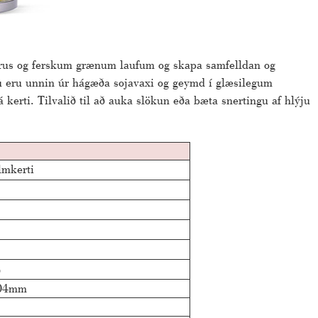
trus og ferskum grænum laufum og skapa samfelldan og
þau eru unnin úr hágæða sojavaxi og geymd í glæsilegum
 kerti. Tilvalið til að auka slökun eða bæta snertingu af hlýju
lmkerti
ð
04mm