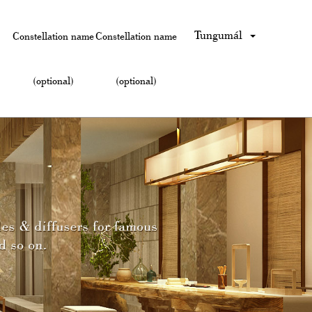
Tungumál
Constellation name
Constellation name
(optional)
(optional)