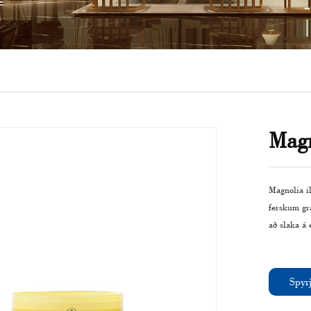
Magn
Magnolia i
ferskum gr
að slaka á
Spyrj