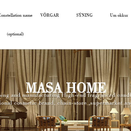
Constellation name
VÖRGAR
SÝNING
Um okkur
(optional)
MASA HOME