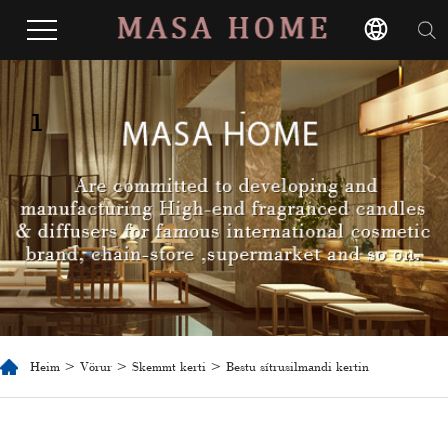
1
Heim
>
Vörur
>
Skemmt kerti
> Bestu sítrusilmandi kertin