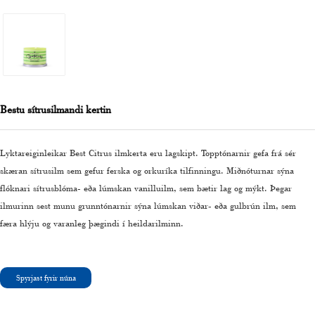
Bestu sítrusilmandi kertin
Lyktareiginleikar Best Citrus ilmkerta eru lagskipt. Topptónarnir gefa frá sér
skæran sítrusilm sem gefur ferska og orkuríka tilfinningu. Miðnóturnar sýna
flóknari sítrusblóma- eða lúmskan vanilluilm, sem bætir lag og mýkt. Þegar
ilmurinn sest munu grunntónarnir sýna lúmskan viðar- eða gulbrún ilm, sem
færa hlýju og varanleg þægindi í heildarilminn.
Spyrjast fyrir núna