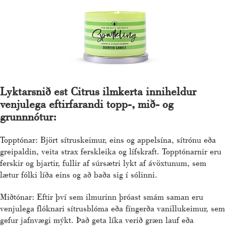
Lyktarsnið est Citrus ilmkerta inniheldur
venjulega eftirfarandi topp-, mið- og
grunnnótur:
Topptónar: Björt sítruskeimur, eins og appelsína, sítrónu eða
greipaldin, veita strax ferskleika og lífskraft. Topptónarnir eru
ferskir og bjartir, fullir af súrsætri lykt af ávöxtunum, sem
lætur fólki líða eins og að baða sig í sólinni.
Miðtónar: Eftir því sem ilmurinn þróast smám saman eru
venjulega flóknari sítrusblóma eða fíngerða vanillukeimur, sem
gefur jafnvægi mýkt. Það geta líka verið græn lauf eða