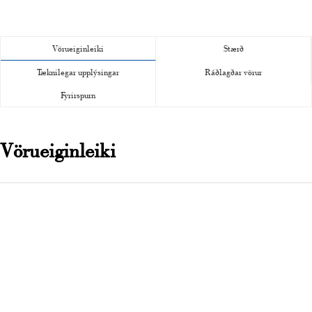
Vörueiginleiki
Stærð
Tæknilegar upplýsingar
Ráðlagðar vörur
Fyrirspurn
Vörueiginleiki