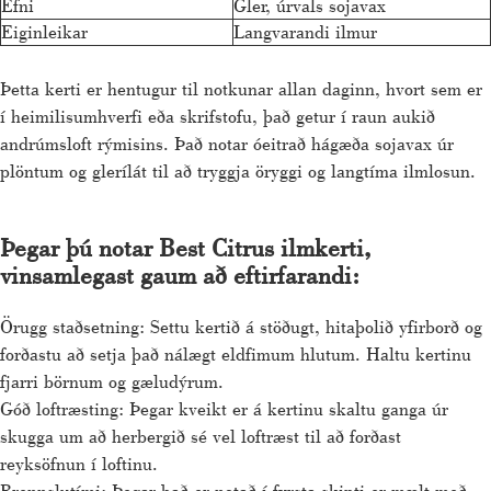
Efni
Gler, úrvals sojavax
Eiginleikar
Langvarandi ilmur
Þetta kerti er hentugur til notkunar allan daginn, hvort sem er
í heimilisumhverfi eða skrifstofu, það getur í raun aukið
andrúmsloft rýmisins. Það notar óeitrað hágæða sojavax úr
plöntum og glerílát til að tryggja öryggi og langtíma ilmlosun.
Þegar þú notar Best Citrus ilmkerti,
vinsamlegast gaum að eftirfarandi:
Örugg staðsetning: Settu kertið á stöðugt, hitaþolið yfirborð og
forðastu að setja það nálægt eldfimum hlutum. Haltu kertinu
fjarri börnum og gæludýrum.
Góð loftræsting: Þegar kveikt er á kertinu skaltu ganga úr
skugga um að herbergið sé vel loftræst til að forðast
reyksöfnun í loftinu.
Brennslutími: Þegar það er notað í fyrsta skipti er mælt með