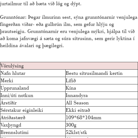
jurtailmur til að bæta við lög og dýpt.
Grunntónar: Þegar ilmurinn sest, sýna grunntónarnir venjulega
fíngerðan viðar- eða gulbrún ilm, sem gefur hlýju og
þrautseigju. Grunntónarnir eru venjulega mýkri, hjálpa til við
að koma jafnvægi á sæta og súra sítrusinn, sem gerir lyktina í
heildina ávalari og þægilegri.
Vörulýsing
Nafn hlutar
Bestu sítrusilmandi kertin
Merki
Lífið
Upprunaland
Kína
Inni/úti notkun
Innandyra
Árstíðir
All Season
Sérstakur eiginleiki
Ekki eitrað
Atriðastærð
109*68*104mm
Vaxþyngd
300g
Brennslutími
52klst/stk