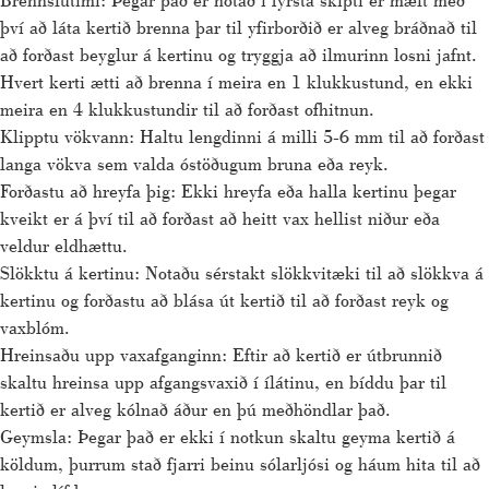
því að láta kertið brenna þar til yfirborðið er alveg bráðnað til
að forðast beyglur á kertinu og tryggja að ilmurinn losni jafnt.
Hvert kerti ætti að brenna í meira en 1 klukkustund, en ekki
meira en 4 klukkustundir til að forðast ofhitnun.
Klipptu vökvann: Haltu lengdinni á milli 5-6 mm til að forðast
langa vökva sem valda óstöðugum bruna eða reyk.
Forðastu að hreyfa þig: Ekki hreyfa eða halla kertinu þegar
kveikt er á því til að forðast að heitt vax hellist niður eða
veldur eldhættu.
Slökktu á kertinu: Notaðu sérstakt slökkvitæki til að slökkva á
kertinu og forðastu að blása út kertið til að forðast reyk og
vaxblóm.
Hreinsaðu upp vaxafganginn: Eftir að kertið er útbrunnið
skaltu hreinsa upp afgangsvaxið í ílátinu, en bíddu þar til
kertið er alveg kólnað áður en þú meðhöndlar það.
Geymsla: Þegar það er ekki í notkun skaltu geyma kertið á
köldum, þurrum stað fjarri beinu sólarljósi og háum hita til að