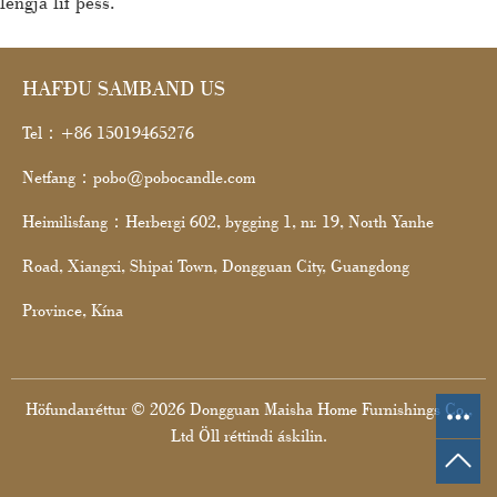
lengja líf þess.
HAFÐU SAMBAND US
Tel：+86 15019465276
Netfang：pobo@pobocandle.com
Heimilisfang：Herbergi 602, bygging 1, nr. 19, North Yanhe
Road, Xiangxi, Shipai Town, Dongguan City, Guangdong
Province, Kína
Höfundarréttur © 2026 Dongguan Maisha Home Furnishings Co.,
Ltd Öll réttindi áskilin.