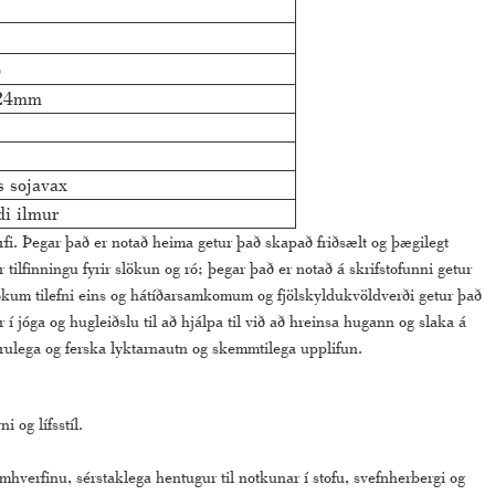
ð
24mm
s sojavax
i ilmur
fi. Þegar það er notað heima getur það skapað friðsælt og þægilegt
 tilfinningu fyrir slökun og ró; þegar það er notað á skrifstofunni getur
tökum tilefni eins og hátíðarsamkomum og fjölskyldukvöldverði getur það
 jóga og hugleiðslu til að hjálpa til við að hreinsa hugann og slaka á
túrulega og ferska lyktarnautn og skemmtilega upplifun.
 og lífsstíl.
verfinu, sérstaklega hentugur til notkunar í stofu, svefnherbergi og