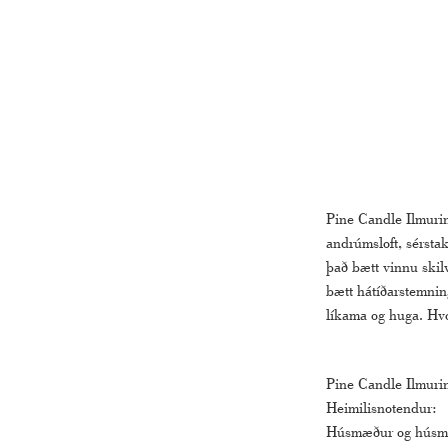
Pine Candle Ilmurin
andrúmsloft, sérstak
það bætt vinnu skil
bætt hátíðarstemning
líkama og huga. Hvor
Pine Candle Ilmurinn
Heimilisnotendur:
Húsmæður og húsmæðu