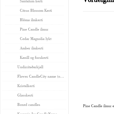
Santalum kerti
Citrus Blossom Kerti
Blóma ilmkerti
Pine Candle ilmur
Cedar Magnolia lykt
Amber ilmkerti
Kanill og furukerti
Undirritaðarkjall
Flower CandleCity name (optional, probably does not need a translation)
Kristalkerti
Glasskerti
Boxed candles
Pine Candle ilmur er
Keramic Jar CandleName