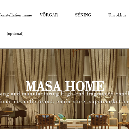
Constellation name
VÖRGAR
SÝNING
Um okkur
(optional)
MASA HOME