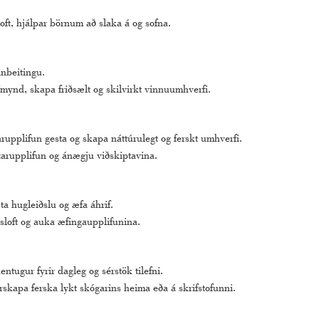
oft, hjálpar börnum að slaka á og sofna.
inbeitingu.
mynd, skapa friðsælt og skilvirkt vinnuumhverfi.
rupplifun gesta og skapa náttúrulegt og ferskt umhverfi.
tarupplifun og ánægju viðskiptavina.
a hugleiðslu og æfa áhrif.
sloft og auka æfingaupplifunina.
tugur fyrir dagleg og sérstök tilefni.
rskapa ferska lykt skógarins heima eða á skrifstofunni.