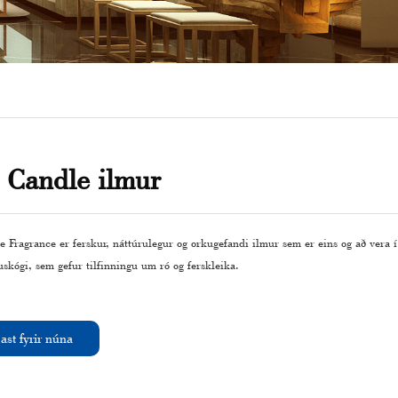
 Candle ilmur
 Fragrance er ferskur, náttúrulegur og orkugefandi ilmur sem er eins og að vera í
skógi, sem gefur tilfinningu um ró og ferskleika.
ast fyrir núna