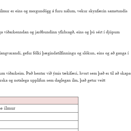
si ilmur er eins og morgundögg á furu nálum, vekur skynfærin samstundis
lega viðarkenndan og jarðbundinn yfirbragð, eins og þú sért í djúpum
ngvarandi, gefur fólki þægindatilfinningu og slökun, eins og að ganga í
um viðarkeim. Það hentar við ýmis tækifæri, hvort sem það er til að skapa
erska og notalega upplifun sem daglegan ilm, það getur veitt
e ilmur