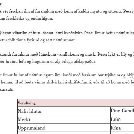
r:
rá sér ferskan ilm af furanálum með keim af kaldri myntu og sítrónu. Þes
 um ferskleika og endurlífgun.
legan viðarilm af furu, ásamt léttri kvoðalykt. Þessi ilmur hefur náttúru
tur fólk finna fyrir ró og sátt náttúrunnar.
randi furuilmur með lúmskum vanillukeim og musk. Þessi lykt er hlý og la
r hreinu lofti og hugurinn er algjörlega afslappaður.
r ilmur fullur af náttúrulegum ilm, bæði með ferskum barrtrjákeim og hlýj
 heima, til að bæta vinnu skilvirkni á skrifstofunni, eða til að koma með f
arnautn.
Vörulýsing
Pine Candl
Nafn hlutar
Merki
Lífið
Upprunaland
Kína