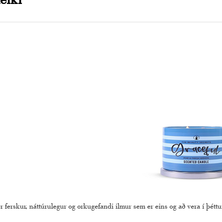
 ferskur, náttúrulegur og orkugefandi ilmur sem er eins og að vera í þéttu