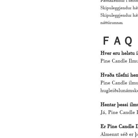
Þátttakendur í sérst
Skipuleggjendur hát
Skipuleggjendur hát
náttúrunnar.
ＦＡＱ
Hver eru helstu 
Pine Candle Ilmu
Hvaða tilefni he
Pine Candle ilmur
hugleiðslunámsk
Hentar þessi ilmu
Já, Pine Candle I
Er Pine Candle I
Almennt séð er þ