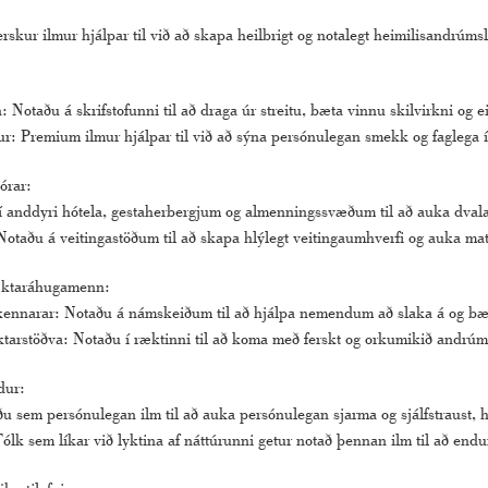
rskur ilmur hjálpar til við að skapa heilbrigt og notalegt heimilisandrúmsl
: Notaðu á skrifstofunni til að draga úr streitu, bæta vinnu skilvirkni og e
ur: Premium ilmur hjálpar til við að sýna persónulegan smekk og faglega í
órar:
t í anddyri hótela, gestaherbergjum og almenningssvæðum til að auka dvala
 Notaðu á veitingastöðum til að skapa hlýlegt veitingaumhverfi og auka ma
æktaráhugamenn:
kennarar: Notaðu á námskeiðum til að hjálpa nemendum að slaka á og bæt
arstöðva: Notaðu í ræktinni til að koma með ferskt og orkumikið andrúm
dur:
sem persónulegan ilm til að auka persónulegan sjarma og sjálfstraust, hen
lk sem líkar við lyktina af náttúrunni getur notað þennan ilm til að endu