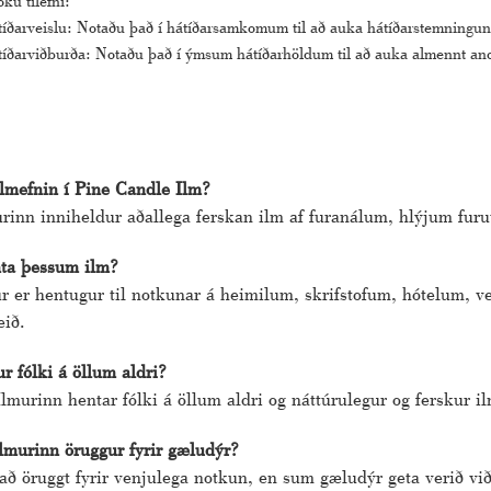
öku tilefni:
íðarveislu: Notaðu það í hátíðarsamkomum til að auka hátíðarstemninguna 
íðarviðburða: Notaðu það í ýmsum hátíðarhöldum til að auka almennt andr
ilmefnin í Pine Candle Ilm?
rinn inniheldur aðallega ferskan ilm af furanálum, hlýjum fur
nta þessum ilm?
 er hentugur til notkunar á heimilum, skrifstofum, hótelum, vei
eið.
r fólki á öllum aldri?
lmurinn hentar fólki á öllum aldri og náttúrulegur og ferskur i
lmurinn öruggur fyrir gæludýr?
að öruggt fyrir venjulega notkun, en sum gæludýr geta verið vi