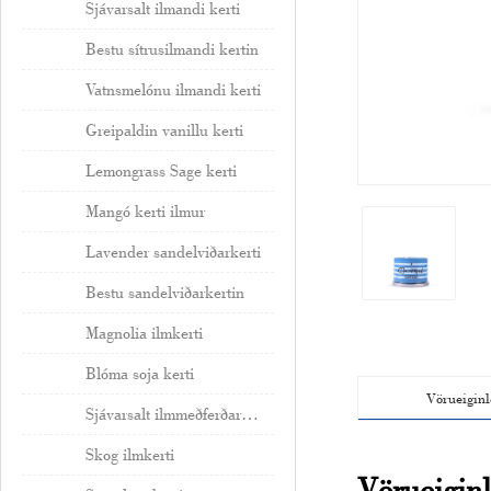
Sjávarsalt ilmandi kerti
Bestu sítrusilmandi kertin
Vatnsmelónu ilmandi kerti
Greipaldin vanillu kerti
Lemongrass Sage kerti
Mangó kerti ilmur
Lavender sandelviðarkerti
Bestu sandelviðarkertin
Magnolia ilmkerti
Blóma soja kerti
Vörueiginl
Sjávarsalt ilmmeðferðarkerti
Skog ilmkerti
Vörueiginl