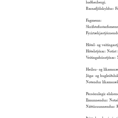
baðherbergi.
Barnafjölskyldur: Fe
Fagmenn:
Skrifstofustarfsmenn
Fyrirtækjastjórnend
Hótel- og veitingastj
Hótelstjórar: Notis
Veitingahússtjórar:
Heilsu- og líkamsr
Jóga- og hugleiðslu
Notendur líkamsrækt
Persónulegir elsken
Ilmunnendur: Notaðu 
Náttúruunnendur: Fó