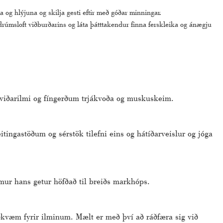
og hlýjuna og skilja gesti eftir með góðar minningar.
úmsloft viðburðarins og láta þátttakendur finna ferskleika og ánægju
uviðarilmi og fíngerðum trjákvoða og muskuskeim.
tingastöðum og sérstök tilefni eins og hátíðarveislur og jóga
lmur hans getur höfðað til breiðs markhóps.
ðkvæm fyrir ilminum. Mælt er með því að ráðfæra sig við