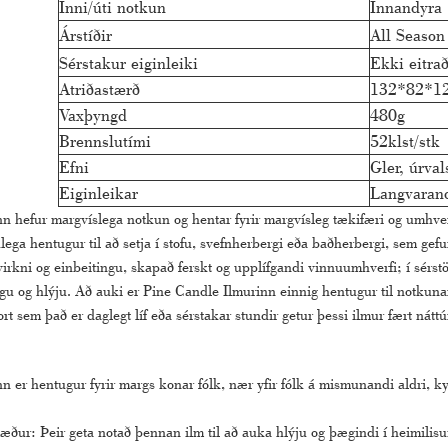
Inni/úti notkun
Innandyra
Árstíðir
All Season
Sérstakur eiginleiki
Ekki eitra
Atriðastærð
132*82*1
Vaxþyngd
480g
Brennslutími
52klst/stk
Efni
Gler, úrval
Eiginleikar
Langvarand
n hefur margvíslega notkun og hentar fyrir margvísleg tækifæri og umhver
lega hentugur til að setja í stofu, svefnherbergi eða baðherbergi, sem gefur
virkni og einbeitingu, skapað ferskt og upplífgandi vinnuumhverfi; í sérs
u og hlýju. Að auki er Pine Candle Ilmurinn einnig hentugur til notkunar í
t sem það er daglegt líf eða sérstakar stundir getur þessi ilmur fært nát
 er hentugur fyrir margs konar fólk, nær yfir fólk á mismunandi aldri, kyni
r: Þeir geta notað þennan ilm til að auka hlýju og þægindi í heimilisumh