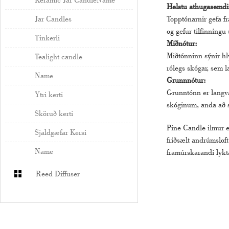
Helstu athugasemdi
Topptónarnir gefa f
Jar Candles
og gefur tilfinningu
Tinkerli
Miðnótur:
Miðtónninn sýnir hlý
Tealight candle
rólegs skógar, sem læ
Name
Grunnnótur:
Grunntónn er langva
Ytri kerti
skóginum, anda að sé
Sköruð kerti
Pine Candle ilmur e
Sjaldgæfar Kersi
friðsælt andrúmsloft
Name
framúrskarandi lykt
Reed Diffuser