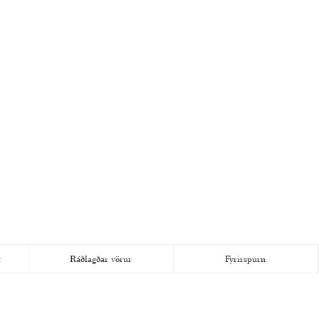
r
Ráðlagðar vörur
Fyrirspurn