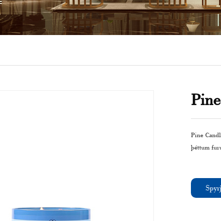
Pine
Pine Candle
þéttum furu
Spyrj