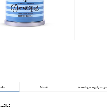
eiki
Stærð
Tæknilegar upplýsinga
eiki