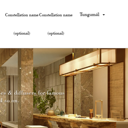
Tungumál
Constellation name
Constellation name
(optional)
(optional)