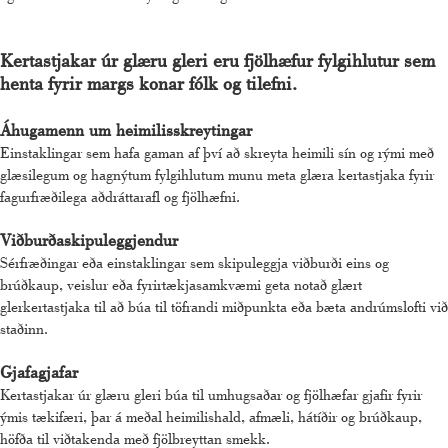
Kertastjakar úr glæru gleri eru fjölhæfur fylgihlutur sem
henta fyrir margs konar fólk og tilefni.
Áhugamenn um heimilisskreytingar
Einstaklingar sem hafa gaman af því að skreyta heimili sín og rými með
glæsilegum og hagnýtum fylgihlutum munu meta glæra kertastjaka fyrir
fagurfræðilega aðdráttarafl og fjölhæfni.
Viðburðaskipuleggjendur
Sérfræðingar eða einstaklingar sem skipuleggja viðburði eins og
brúðkaup, veislur eða fyrirtækjasamkvæmi geta notað glært
glerkertastjaka til að búa til töfrandi miðpunkta eða bæta andrúmslofti við
staðinn.
Gjafagjafar
Kertastjakar úr glæru gleri búa til umhugsaðar og fjölhæfar gjafir fyrir
ýmis tækifæri, þar á meðal heimilishald, afmæli, hátíðir og brúðkaup,
höfða til viðtakenda með fjölbreyttan smekk.