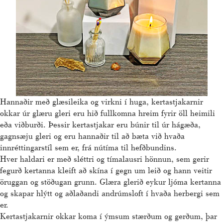
Hannaðir með glæsileika og virkni í huga, kertastjakarnir
okkar úr glæru gleri eru hið fullkomna hreim fyrir öll heimili
eða viðburði. Þessir kertastjakar eru búnir til úr hágæða,
gagnsæju gleri og eru hannaðir til að bæta við hvaða
innréttingarstíl sem er, frá nútíma til hefðbundins.
Hver haldari er með sléttri og tímalausri hönnun, sem gerir
fegurð kertanna kleift að skína í gegn um leið og hann veitir
öruggan og stöðugan grunn. Glæra glerið eykur ljóma kertanna
og skapar hlýtt og aðlaðandi andrúmsloft í hvaða herbergi sem
er.
Kertastjakarnir okkar koma í ýmsum stærðum og gerðum, þar