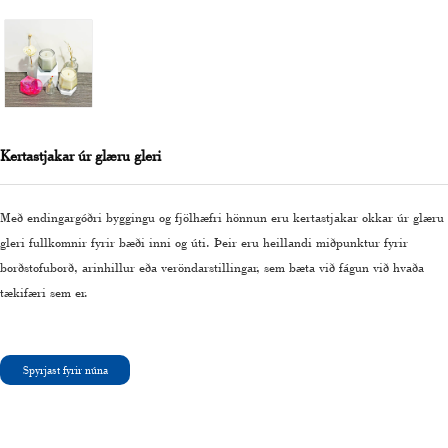
Kertastjakar úr glæru gleri
Með endingargóðri byggingu og fjölhæfri hönnun eru kertastjakar okkar úr glæru
gleri fullkomnir fyrir bæði inni og úti. Þeir eru heillandi miðpunktur fyrir
borðstofuborð, arinhillur eða veröndarstillingar, sem bæta við fágun við hvaða
tækifæri sem er.
Spyrjast fyrir núna