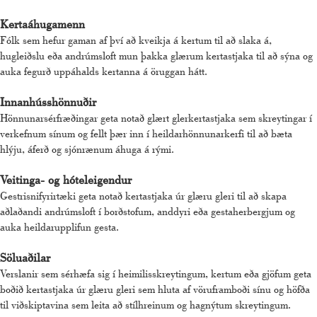
Kertaáhugamenn
Fólk sem hefur gaman af því að kveikja á kertum til að slaka á,
hugleiðslu eða andrúmsloft mun þakka glærum kertastjaka til að sýna og
auka fegurð uppáhalds kertanna á öruggan hátt.
Innanhússhönnuðir
Hönnunarsérfræðingar geta notað glært glerkertastjaka sem skreytingar í
verkefnum sínum og fellt þær inn í heildarhönnunarkerfi til að bæta
hlýju, áferð og sjónrænum áhuga á rými.
Veitinga- og hóteleigendur
Gestrisnifyrirtæki geta notað kertastjaka úr glæru gleri til að skapa
aðlaðandi andrúmsloft í borðstofum, anddyri eða gestaherbergjum og
auka heildarupplifun gesta.
Söluaðilar
Verslanir sem sérhæfa sig í heimilisskreytingum, kertum eða gjöfum geta
boðið kertastjaka úr glæru gleri sem hluta af vöruframboði sínu og höfða
til viðskiptavina sem leita að stílhreinum og hagnýtum skreytingum.