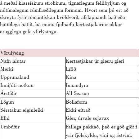
á meðal klassískum strokkum, tignarlegum fellibyljum og
nútímalegum rúmfræðilegum formum. Hvort sem þú ert að
skreyta fyrir rómantískan kvöldverð, afslappandi bað eða
hátíðlega hátíð, þá munu fjölhæfu kertastjakarnir okkar
örugglega gefa yfirlýsingu.
Vörulýsing
Nafn hlutar
Kertastjakar úr glæru gleri
Merki
Lífið
Upprunaland
Kína
Inni/úti notkun
Innandyra
Árstíðir
All Season
Lögun
Bollaform
Sérstakur eiginleiki
Ekki eitrað
Efni
Gler, úrvals sojavax
Umbúðir
Fallega pakkað, það er góð gjöf f
yrir fjölskyldu, vini og ástvini.