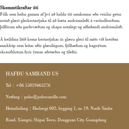
Skemmtikraftar úti
Fólk sem hefur gaman af því að halda úti samkomur eða veislur getur
notað glært glerkertastjaka til að bæta andrúmslofti á veröndborðum,
þilförum eða garðsvæðum og skapa notalegt og aðlaðandi andrúmsloft.
Á heildina litið koma kertastjakar úr glæru gleri til móts við breiðan
markhóp sem leitar eftir glæsilegum, fjölhæfum og hagnýtum
skrauthlutum fyrir ýmsar aðstæður og tilefni.
HAFÐU SAMBAND US
Tel：+86 15019465276
Netfang：pobo@pobocandle.com
Heimilisfang：Herbergi 602, bygging 1, nr. 19, North Yanhe
Road, Xiangxi, Shipai Town, Dongguan City, Guangdong