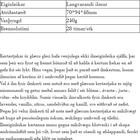
Eiginleikar
Langvarandi ilmur
Atriðastærð
70*94*48mm
Vaxþyngd
240g
Brennslutími
28 tímar/stk
Kertastjakar úr glæru gleri hafa venjulega ekki ilmeiginleika sjálfir, þar
sem þeir eru fyrst og fremst hönnuð til að halda á kertum frekar en að
gefa frá sér lykt. Hins vegar, þegar það er parað með ilmkertum, losnar
ilmurinn af kertinu út í umhverfið þegar kertið brennur.
Val á ilm fyrir ilmkerti sem notuð eru með glærum kertastjaka er mjög
mismunandi og getur meðal annars falið í sér blóma-, ávaxta-, jurta-,
viðar- eða kryddilm. Sumir vinsælir ilmvalkostir fyrir ilmkerti eru
lavender, vanillu, sítrus, sandelviður og kanill, svo eitthvað sé nefnt.
Þegar þú velur ilmkerti til að nota með glærum kertastjaka er mikilvægt
að huga að persónulegum óskum, æskilegu umhverfi og tilefni.
Ilmeiginleikar kertanna munu gegna mikilvægu hlutverki í að skapa
andrúmsloftið sem þú vilt, hvort sem það er róandi og afslappandi, ferskt
og endurnærandi eða hlýtt og notalegt.