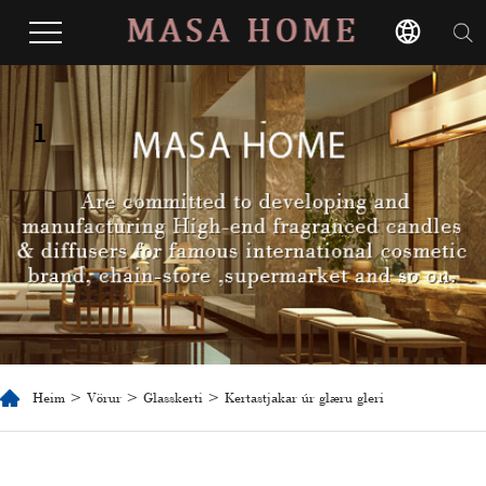
1
Heim
>
Vörur
>
Glasskerti
> Kertastjakar úr glæru gleri