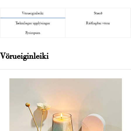
Vörueiginleiki
Stærð
Tæknilegar upplýsingar
Ráðlagðar vörur
Fyrirspurn
Vörueiginleiki