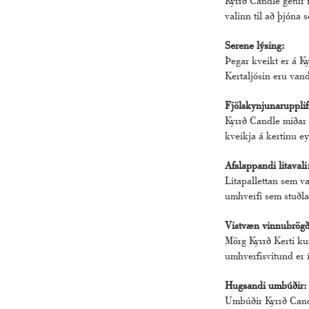
Kyrrð Candle getur 
valinn til að þjóna 
Serene lýsing:
Þegar kveikt er á Ky
Kertaljósin eru vand
Fjölskynjunaruppli
Kyrrð Candle miðar a
kveikja á kertinu ey
Afslappandi litavali
Litapallettan sem va
umhverfi sem stuðla
Vistvæn vinnubrögð
Mörg Kyrrð Kerti ku
umhverfisvitund er 
Hugsandi umbúðir:
Umbúðir Kyrrð Candl