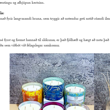
æntingu og afhjúpun kertsins.
la:
að fyrir langvarandi bruna, sem tryggir að notendur geti notið róandi ilms
sé fyrst og fremst hannað til slökunar, er það fjölhæft og hægt að nota 
eða sem viðbót við félagslegar samkomur.