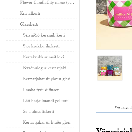
Flower CandleCity name (optional, probably does not need a translation)
Kristalkerti
Glasskerti
Sérsniðið keramik kerti
Stór krukku ilmkerti
Kertakrukkur með loki birgir
Persónulegur kertastjaki birgir
Kertastjakar úr glæru gleri
Ilmolía fyrir diffuser
Létt berjailmandi gelkerti
Vörueiginl
Soja afmæliskerti
Kertastjakar úr lituðu gleri
Vörueiginl