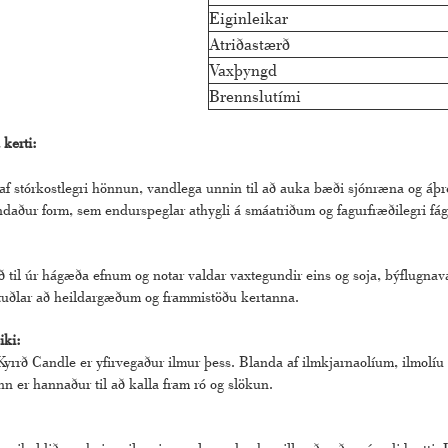
Eiginleikar
Atriðastærð
Vaxþyngd
Brennslutími
 kerti:
:
 af stórkostlegri hönnun, vandlega unnin til að auka bæði sjónræna og áþre
daður form, sem endurspeglar athygli á smáatriðum og fagurfræðilegri fá
ð til úr hágæða efnum og notar valdar vaxtegundir eins og soja, býflugnav
tuðlar að heildargæðum og frammistöðu kertanna.
iki:
yrrð Candle er yfirvegaður ilmur þess. Blanda af ilmkjarnaolíum, ilmolíu e
inn er hannaður til að kalla fram ró og slökun.