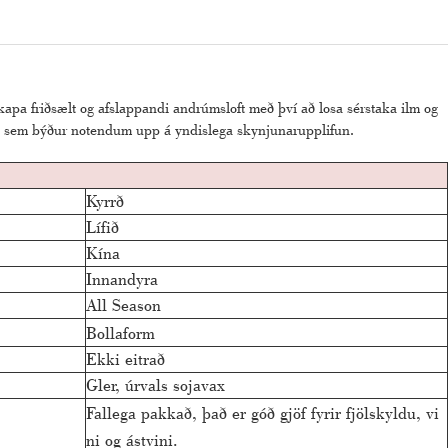
kapa friðsælt og afslappandi andrúmsloft með því að losa sérstaka ilm og
a, sem býður notendum upp á yndislega skynjunarupplifun.
Kyrrð
Lífið
Kína
Innandyra
All Season
Bollaform
Ekki eitrað
Gler, úrvals sojavax
Fallega pakkað, það er góð gjöf fyrir fjölskyldu, vi
ni og ástvini.