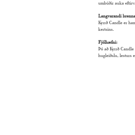
umbúðir auka eftirv
Langvarandi brenns
Kyrrð Candle er hann
kertsins.
Fjölhæfni:
Þó að Kyrrð Candle 
hugleiðslu, lesturs 