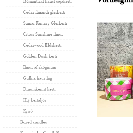
Rómantískt haust sojakerti
Cedar ilmandi glerkerti
Sumar Fantasy Glerkerti
Citrus Sunshine ilmur
Cedarwood Eldskerti
Golden Dusk kerti
Ilmur af skóginum
Gullna haustlag
Draumkennt kerti
Hlý kertaljós
Kyrrð
Boxed candles
Keramic Jar CandleName