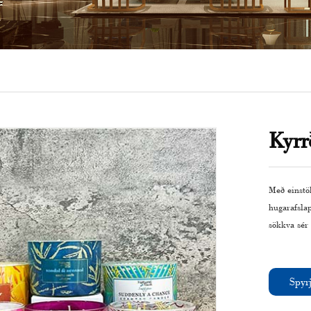
Kyrr
Með einstö
hugarafslap
sökkva sér 
Spyrj