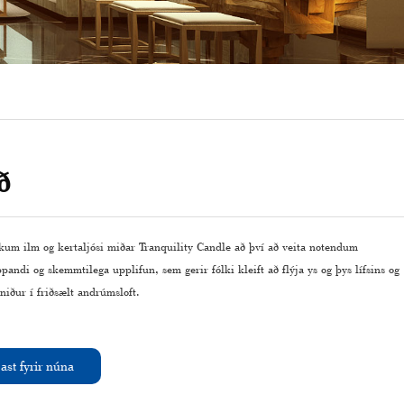
ð
kum ilm og kertaljósi miðar Tranquility Candle að því að veita notendum
pandi og skemmtilega upplifun, sem gerir fólki kleift að flýja ys og þys lífsins og
niður í friðsælt andrúmsloft.
ast fyrir núna