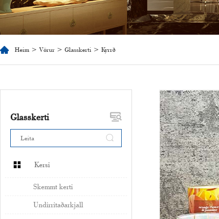
Heim
>
Vörur
>
Glasskerti
> Kyrrð
Glasskerti
Kersi
Skemmt kerti
Undirritaðarkjall