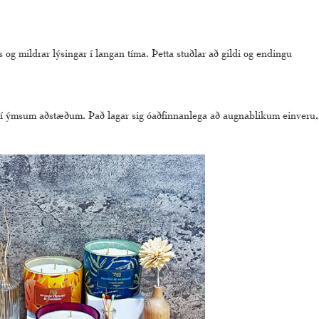
 og mildrar lýsingar í langan tíma. Þetta stuðlar að gildi og endingu
það í ýmsum aðstæðum. Það lagar sig óaðfinnanlega að augnablikum einveru,