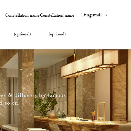
Tungumál
Constellation name
Constellation name
(optional)
(optional)