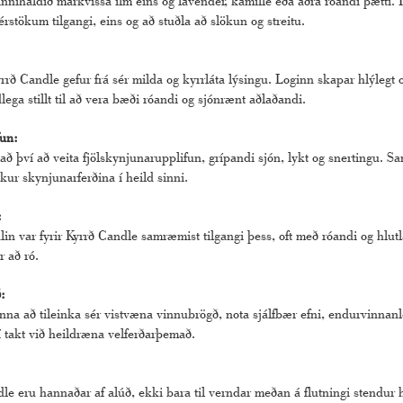
innihaldið markvissa ilm eins og lavender, kamille eða aðra róandi þætti
sérstökum tilgangi, eins og að stuðla að slökun og streitu.
rrð Candle gefur frá sér milda og kyrrláta lýsingu. Loginn skapar hlýlegt
lega stillt til að vera bæði róandi og sjónrænt aðlaðandi.
fun:
ð því að veita fjölskynjunarupplifun, grípandi sjón, lykt og snertingu. S
kur skynjunarferðina í heild sinni.
:
lin var fyrir Kyrrð Candle samræmist tilgangi þess, oft með róandi og hlut
r að ró.
:
nna að tileinka sér vistvæna vinnubrögð, nota sjálfbær efni, endurvinn
í takt við heildræna velferðarþemað.
e eru hannaðar af alúð, ekki bara til verndar meðan á flutningi stendur