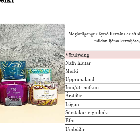
Megintilgangur Kyrrð Kertsins er að s
mildan ljóma kertaljós
Vörulýsing
Nafn hlutar
Merki
Upprunaland
Inni/úti notkun
Árstíðir
Lögun
Sérstakur eiginleiki
Efni
Umbúðir