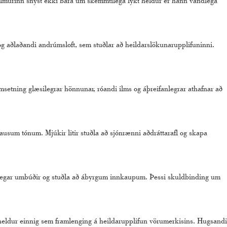
. Ilmurinn snýst ekki bara um skemmtilega lykt heldur er hann vandlega
 og aðlaðandi andrúmsloft, sem stuðlar að heildarslökunarupplifuninni.
amsetning glæsilegrar hönnunar, róandi ilms og áþreifanlegrar athafnar að
lausum tónum. Mjúkir litir stuðla að sjónrænni aðdráttarafl og skapa
anlegar umbúðir og stuðla að ábyrgum innkaupum. Þessi skuldbinding um
 heldur einnig sem framlenging á heildarupplifun vörumerkisins. Hugsandi