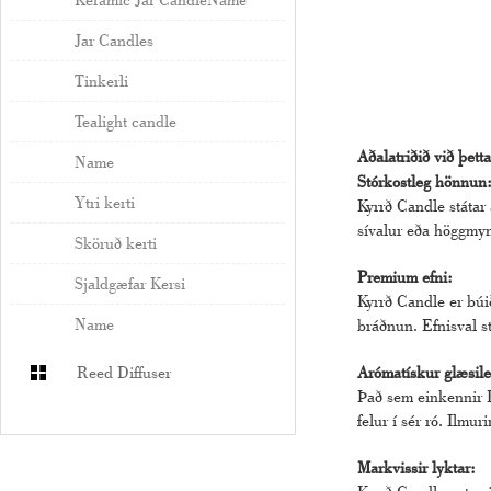
Jar Candles
Tinkerli
Tealight candle
Aðalatriðið við þetta
Name
Stórkostleg hönnun
Ytri kerti
Kyrrð Candle státar
sívalur eða höggmyn
Sköruð kerti
Premium efni:
Sjaldgæfar Kersi
Kyrrð Candle er búi
Name
bráðnun. Efnisval s
Arómatískur glæsile
Reed Diffuser
Það sem einkennir K
felur í sér ró. Ilmur
Markvissir lyktar: