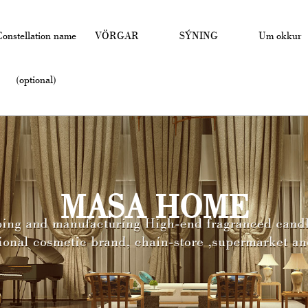
Constellation name
VÖRGAR
SÝNING
Um okkur
(optional)
MASA HOME