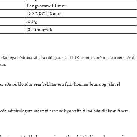
Langvarandi ilmur
132*83*125mm
350g
28 tímar/stk
ifanlega aðdráttarafl. Kertið getur verið í ýmsum stærðum, svo sem sívalt
gun.
ax eða sérblöndur sem þekktar eru fyrir hreinan bruna og jafnvel
ða náttúrulegum útdrætti er vandlega valin til að búa til ilmsnið sem