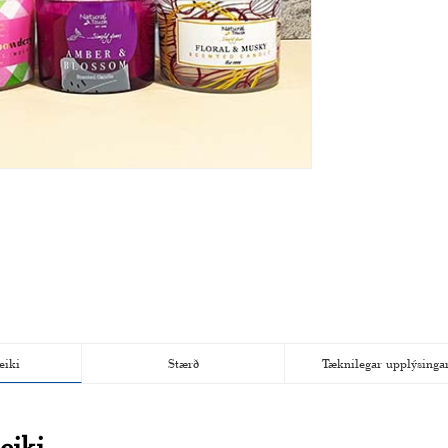
eiki
Stærð
Tæknilegar upplýsinga
eiki