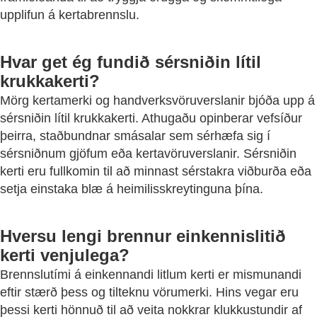
upplifun á kertabrennslu.
Hvar get ég fundið sérsniðin lítil
krukkakerti?
Mörg kertamerki og handverksvöruverslanir bjóða upp á
sérsniðin lítil krukkakerti. Athugaðu opinberar vefsíður
þeirra, staðbundnar smásalar sem sérhæfa sig í
sérsniðnum gjöfum eða kertavöruverslanir. Sérsniðin
kerti eru fullkomin til að minnast sérstakra viðburða eða
setja einstaka blæ á heimilisskreytinguna þína.
Hversu lengi brennur einkennislitið
kerti venjulega?
Brennslutími á einkennandi litlum kerti er mismunandi
eftir stærð þess og tilteknu vörumerki. Hins vegar eru
þessi kerti hönnuð til að veita nokkrar klukkustundir af