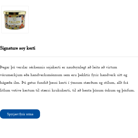
Signature soy kerti
Þegar þú verslar sérkennis sojakerti er nauðsynlegt að leita að virtum
vörumerkjum eða handverksmönnum sem eru þekktir fyrir handverk sitt og
hágæða ilm. Þú getur fundið þessi kerti í ýmsum stærðum og stílum, allt frá
litlum votive kertum til stærri krukukerti, til að henta þínum óskum og þörfum.
Spyrjast fyrir núna