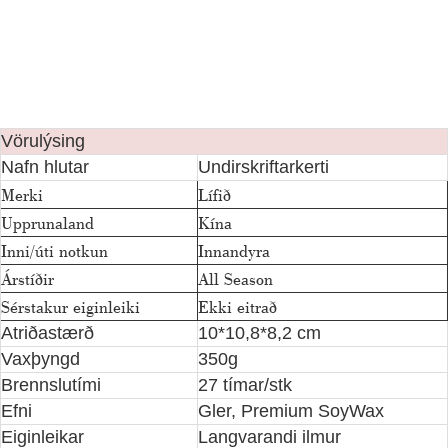
Vörulýsing
Nafn hlutar
Undirskriftarkerti
Merki
Lífið
Upprunaland
Kína
Inni/úti notkun
Innandyra
Árstíðir
All Season
Sérstakur eiginleiki
Ekki eitrað
Atriðastærð
10*10,8*8,2 cm
Vaxþyngd
350g
Brennslutími
27 tímar/stk
Efni
Gler, Premium SoyWax
Eiginleikar
Langvarandi ilmur