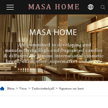
1
Heim
>
Vörur
>
Undirritaðarkjall
> Signature soy kerti