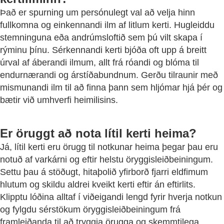
Það er spurning um persónulegt val að velja hinn
fullkomna og einkennandi ilm af litlum kerti. Hugleiddu
stemninguna eða andrúmsloftið sem þú vilt skapa í
rýminu þínu. Sérkennandi kerti bjóða oft upp á breitt
úrval af áberandi ilmum, allt frá róandi og blóma til
endurnærandi og árstíðabundnum. Gerðu tilraunir með
mismunandi ilm til að finna þann sem hljómar hjá þér og
bætir við umhverfi heimilisins.
Er öruggt að nota lítil kerti heima?
Já, lítil kerti eru örugg til notkunar heima þegar þau eru
notuð af varkárni og eftir helstu öryggisleiðbeiningum.
Settu þau á stöðugt, hitaþolið yfirborð fjarri eldfimum
hlutum og skildu aldrei kveikt kerti eftir án eftirlits.
Klipptu lóðina alltaf í viðeigandi lengd fyrir hverja notkun
og fylgdu sérstökum öryggisleiðbeiningum frá
framleiðanda til að tryggja örugga og skemmtilega