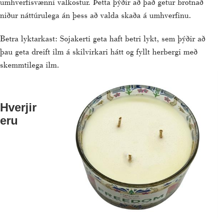
umhverfisvænni valkostur. Þetta þýðir að það getur brotnað
niður náttúrulega án þess að valda skaða á umhverfinu.
Betra lyktarkast: Sojakerti geta haft betri lykt, sem þýðir að
þau geta dreift ilm á skilvirkari hátt og fyllt herbergi með
skemmtilega ilm.
Hverjir
eru