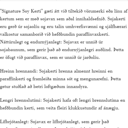
"Signature Soy Kerti" gæti átt við tiltekið vörumerki eða línu af
kertum sem er með sojavax sem aðal innihaldsefnið. Sojakerti
eru gerð úr sojaolíu og eru talin umhverfisvænni og sjálfbærari
valkostur samanborið við hefðbundin paraffínvaxkerti.
Náttúrulegt og endurnýjanlegt: Sojavax er unnið úr
sojabaunum, sem gerir það að endurnýjanlegri auðlind. Þetta
er öfugt við paraffínvax, sem er unnið úr jarðolíu.
Hreinn brennandi: Sojakerti brenna almennt hreinni en
paraffínkerti og framleiða minna sót og mengunarefni. Þetta
getur stuðlað að betri loftgæðum innandyra.
Lengri brennslutími: Sojakerti hafa oft lengri brennslutíma en
hefðbundin kerti, sem veita fleiri klukkustundir af ánægju.
Lífbrjótanlegt: Sojavax er lífbrjótanlegt, sem gerir það