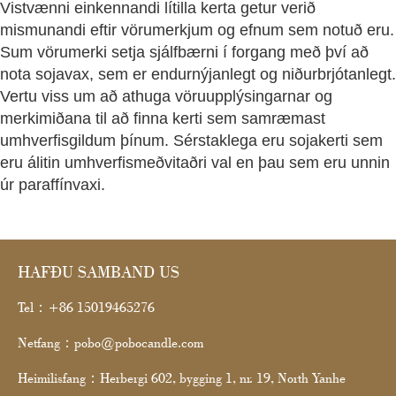
Vistvænni einkennandi lítilla kerta getur verið
mismunandi eftir vörumerkjum og efnum sem notuð eru.
Sum vörumerki setja sjálfbærni í forgang með því að
nota sojavax, sem er endurnýjanlegt og niðurbrjótanlegt.
Vertu viss um að athuga vöruupplýsingarnar og
merkimiðana til að finna kerti sem samræmast
umhverfisgildum þínum. Sérstaklega eru sojakerti sem
eru álitin umhverfismeðvitaðri val en þau sem eru unnin
úr paraffínvaxi.
HAFÐU SAMBAND US
Tel：+86 15019465276
Netfang：pobo@pobocandle.com
Heimilisfang：Herbergi 602, bygging 1, nr. 19, North Yanhe