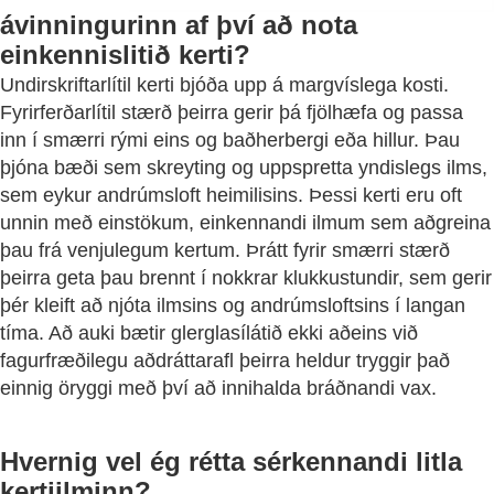
ávinningurinn af því að nota
einkennislitið kerti?
Undirskriftarlítil kerti bjóða upp á margvíslega kosti.
Fyrirferðarlítil stærð þeirra gerir þá fjölhæfa og passa
inn í smærri rými eins og baðherbergi eða hillur. Þau
þjóna bæði sem skreyting og uppspretta yndislegs ilms,
sem eykur andrúmsloft heimilisins. Þessi kerti eru oft
unnin með einstökum, einkennandi ilmum sem aðgreina
þau frá venjulegum kertum. Þrátt fyrir smærri stærð
þeirra geta þau brennt í nokkrar klukkustundir, sem gerir
þér kleift að njóta ilmsins og andrúmsloftsins í langan
tíma. Að auki bætir glerglasílátið ekki aðeins við
fagurfræðilegu aðdráttarafl þeirra heldur tryggir það
einnig öryggi með því að innihalda bráðnandi vax.
Hvernig vel ég rétta sérkennandi litla
kertiilminn?