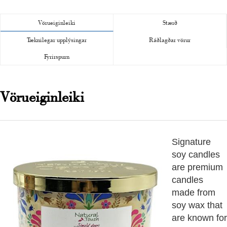
Vörueiginleiki
Stærð
Tæknilegar upplýsingar
Ráðlagðar vörur
Fyrirspurn
Vörueiginleiki
Signature
soy candles
are premium
candles
made from
soy wax that
are known for