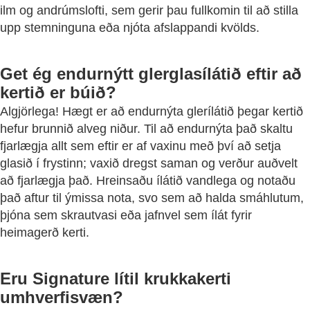
ilm og andrúmslofti, sem gerir þau fullkomin til að stilla
upp stemninguna eða njóta afslappandi kvölds.
Get ég endurnýtt glerglasílátið eftir að
kertið er búið?
Algjörlega! Hægt er að endurnýta glerílátið þegar kertið
hefur brunnið alveg niður. Til að endurnýta það skaltu
fjarlægja allt sem eftir er af vaxinu með því að setja
glasið í frystinn; vaxið dregst saman og verður auðvelt
að fjarlægja það. Hreinsaðu ílátið vandlega og notaðu
það aftur til ýmissa nota, svo sem að halda smáhlutum,
þjóna sem skrautvasi eða jafnvel sem ílát fyrir
heimagerð kerti.
Eru Signature lítil krukkakerti
umhverfisvæn?