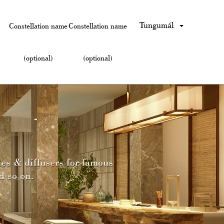
Tungumál
Constellation name
Constellation name
(optional)
(optional)