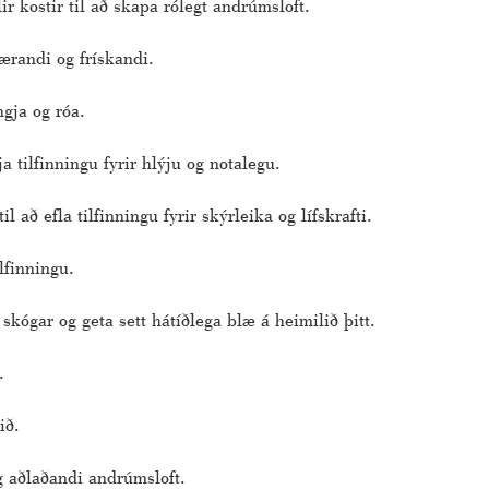
r kostir til að skapa rólegt andrúmsloft.
nærandi og frískandi.
ngja og róa.
 tilfinningu fyrir hlýju og notalegu.
 að efla tilfinningu fyrir skýrleika og lífskrafti.
lfinningu.
 skógar og geta sett hátíðlega blæ á heimilið þitt.
.
ið.
og aðlaðandi andrúmsloft.