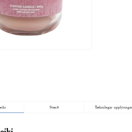
eiki
Stærð
Tæknilegar upplýsinga
eiki