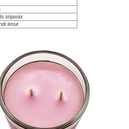
k
als sojavax
di ilmur