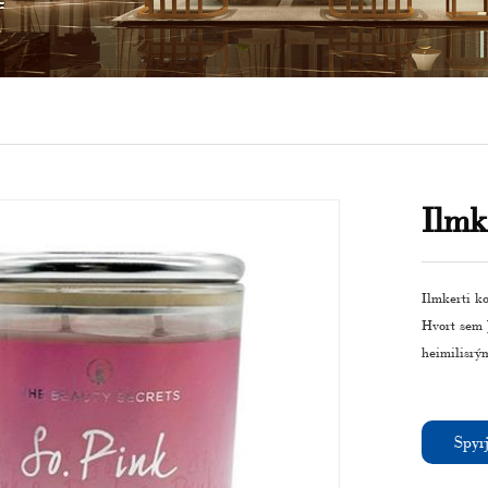
Ilmk
Ilmkerti k
Hvort sem þ
heimilisrým
Spyrj