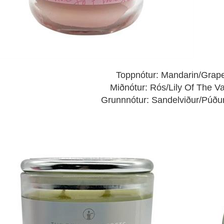
Toppnótur: Mandarin/Grape
Miðnótur: Rós/Lily Of The Va
Grunnnótur: Sandelviður/Púð