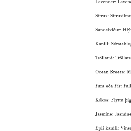
Lavender: Lavende
Sítrus: Sítrusilm
Sandelviður: Hlýr
Kanill: Sérstakle
Tröllatré: Trölla
Ocean Breeze: Min
Fura eða Fir: Ful
Kókos: Flyttu þi
Jasmine: Jasmine 
Epli kanill: Vins