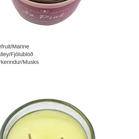
fruit/Marine
lley/Fjólublöð
urkenndur/Musks