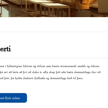
erti
oma í fjölmörgum lyktum og stílum sem henta mismunandi smekk og óskum.
ú ert að leita að því að slaka á, efla skap þitt eða bæta skemmtilega ilm við
ið þitt, þá bjóða ilmkerti fjölhæfa og skemmtilega leið til þess.
ast fyrir núna