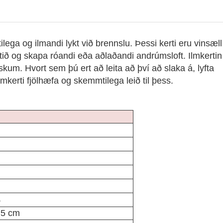
lega og ilmandi lykt við brennslu. Þessi kerti eru vinsæll
ftið og skapa róandi eða aðlaðandi andrúmsloft. Ilmkertin
m. Hvort sem þú ert að leita að því að slaka á, lyfta
mkerti fjölhæfa og skemmtilega leið til þess.
ð
,5 cm