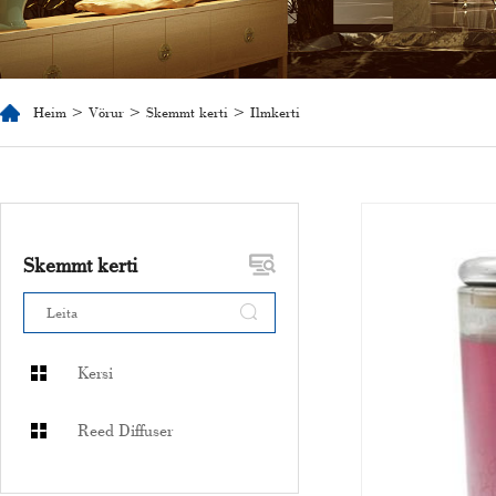
Heim
>
Vörur
>
Skemmt kerti
> Ilmkerti
Skemmt kerti
Kersi
Reed Diffuser