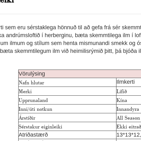
erti sem eru sérstaklega hönnuð til að gefa frá sér skemmti
uka andrúmsloftið í herberginu, bæta skemmtilega ilm í lo
gum ilmum og stílum sem henta mismunandi smekk og ósku
bæta skemmtilegum ilm við heimilisrýmið þitt, þá bjóða il
Vörulýsing
Ilmkerti
Nafn hlutar
Merki
Lífið
Upprunaland
Kína
Inni/úti notkun
Innandyra
Árstíðir
All Season
Sérstakur eiginleiki
Ekki eitra
Atriðastærð
13*13*12