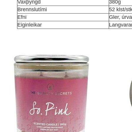
Vaxþyngd
380g
Brennslutími
52 klst/st
Efni
Gler, úrv
Eiginleikar
Langvaran