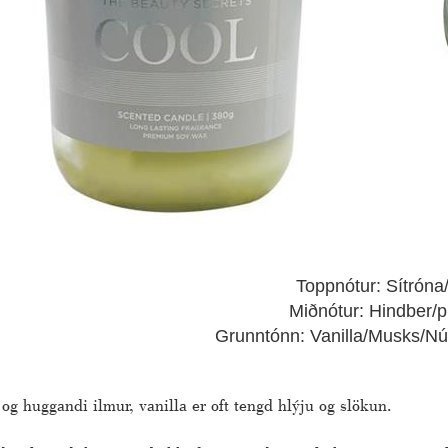
Toppnótur: Sítróna/
Miðnótur: Hindber/
Grunntónn: Vanilla/Musks/Nú
 og huggandi ilmur, vanilla er oft tengd hlýju og slökun.