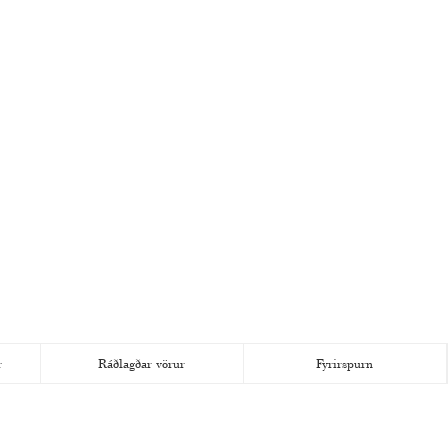
r
Ráðlagðar vörur
Fyrirspurn