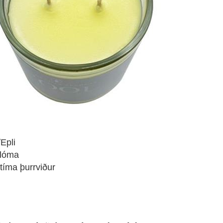
Epli
plóma
tíma þurrviður