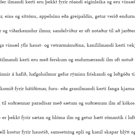
r ilmandi kerti eru þekkt fyrir róandi eiginleika og eru vinsæli
ur, eins og sítrónu, appelsínu eða greipaldin, getur verið endur
 og viðarkenndur ilmur, sandelviður er oft notaður til að jarðte
ga vinsæl yfir haust- og vetrarmánuðina, kanililmandi kerti vekja
tréilmandi kerti eru með ferskum og endurnærandi ilm oft notuð til
nir á hafið, hafgoluilmur gefur rýminu frískandi og loftgóða ti
lkomið fyrir hátíðirnar, furu- eða granilmandi kerti fanga kjarna
g til suðrænnar paradísar með sætum og suðrænum ilm af kókos
er þekkt fyrir sætan og blóma ilm og getur bætt rómantík í loft
æll kostur fyrir haustið, samsetning epli og kanil skapar hlýtt 