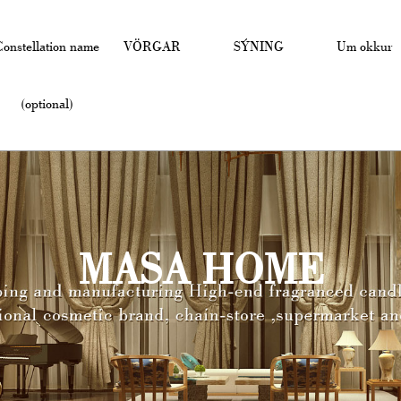
Constellation name
VÖRGAR
SÝNING
Um okkur
(optional)
MASA HOME