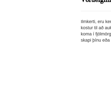
Ilmkerti, eru k
kostur til að a
koma í fjölmör
skapi þínu eða 